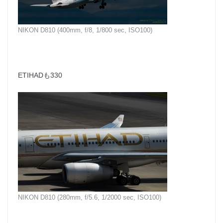
NIKON D810 (400mm, f/8, 1/800 sec, ISO100)
ETIHADも330
NIKON D810 (280mm, f/5.6, 1/2000 sec, ISO100)