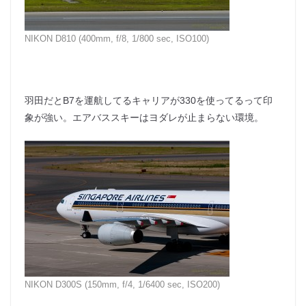
NIKON D810 (400mm, f/8, 1/800 sec, ISO100)
羽田だとB7を運航してるキャリアが330を使ってるって印
象が強い。エアバススキーはヨダレが止まらない環境。
NIKON D300S (150mm, f/4, 1/6400 sec, ISO200)