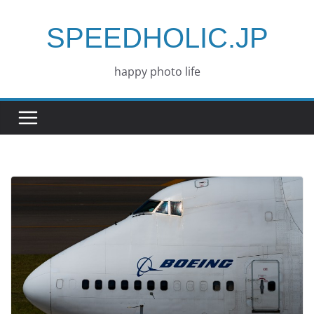
コ
ン
SPEEDHOLIC.JP
テ
ン
happy photo life
ツ
へ
ス
キ
ッ
プ