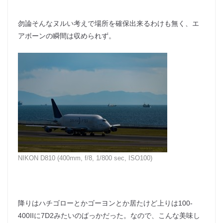
勿論そんなヌルい考えで場所を確保出来るわけも無く、エ
アボーンの瞬間は収められず。
NIKON D810 (400mm, f/8, 1/800 sec, ISO100)
降りはハチゴローとかゴーヨンとか居たけど上りは100-
400IIに7D2みたいのばっかだった。なので、こんな美味し