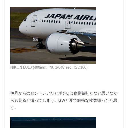
NIKON D810 (400mm, f/8, 1/640 sec, ISO100)
伊丹からのセントレアだとボンQは食傷気味だなと思いなが
らも見ると撮ってしまう。GWと夏で結構な枚数撮ったと思
う。