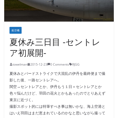
航空機
夏休み三日目 -セントレ
ア初展開-
towelman
2015-12-23
0 Comments
RJGG
夏休みとバードストライクで大混乱の伊丹を最終便まで撮
影した後、一路セントレアへ。
関空→セントレアとか、伊丹もう１日＋セントレアとか
色々悩んだけど、羽田の花火とかもあったのでとりあえず
東京に近づく。
撮影スポット的には特筆すべき事は無いかな、海上空港と
はいえ羽田はまだ恵まれているのかなと思いながら撮って