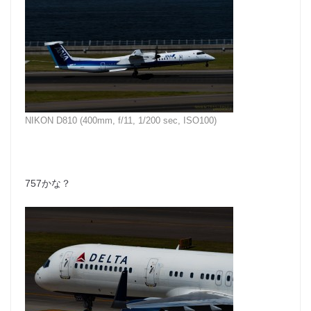
NIKON D810 (400mm, f/11, 1/200 sec, ISO100)
757かな？