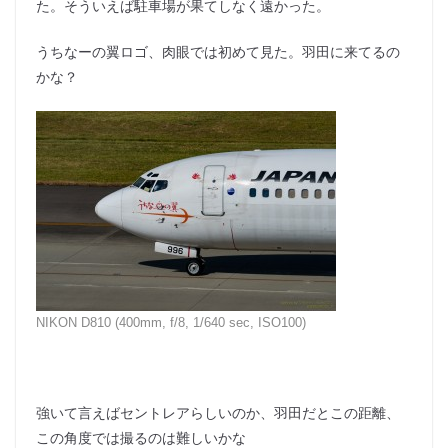
た。そういえば駐車場が果てしなく遠かった。
うちなーの翼ロゴ、肉眼では初めて見た。羽田に来てるの
かな？
NIKON D810 (400mm, f/8, 1/640 sec, ISO100)
強いて言えばセントレアらしいのか、羽田だとこの距離、
この角度では撮るのは難しいかな