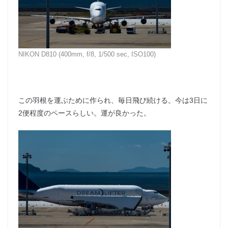
NIKON D810 (400mm, f/8, 1/500 sec, ISO100)
この羽根を運ぶために作られ、毎日飛び続ける。今は3日に
2便程度のペースらしい。運が良かった。