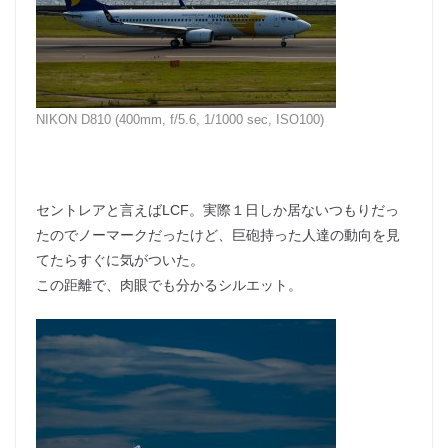
NIKON D810 (400mm, f/5.6, 1/1000 sec, ISO100)
セントレアと言えばLCF。実際１日しか居ないつもりだっ
たのでノーマークだったけど、巨砲持った人達の動向を見
てたらすぐに気がついた。
この距離で、肉眼でも分かるシルエット。