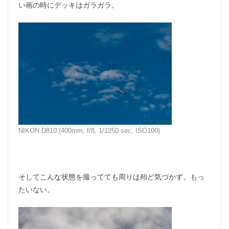
い画の時にデッキはガラガラ。
NIKON D810 (400mm, f/8, 1/1250 sec, ISO100)
そしてこんな状態を撮ってても周りは殆ど気づかず。もっ
たいない。