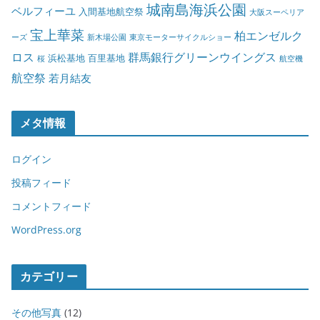
城南島海浜公園
ベルフィーユ
入間基地航空祭
大阪スーペリア
宝上華菜
柏エンゼルク
ーズ
新木場公園
東京モーターサイクルショー
ロス
群馬銀行グリーンウイングス
浜松基地
百里基地
桜
航空機
航空祭
若月結友
メタ情報
ログイン
投稿フィード
コメントフィード
WordPress.org
カテゴリー
その他写真
(12)