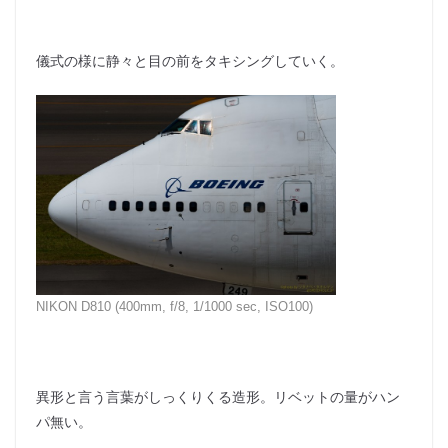
儀式の様に静々と目の前をタキシングしていく。
NIKON D810 (400mm, f/8, 1/1000 sec, ISO100)
異形と言う言葉がしっくりくる造形。リベットの量がハン
パ無い。