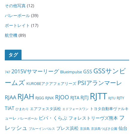
その他写真
(12)
バレーボール
(39)
ポートレイト
(17)
航空機
(89)
タグ
GSSサンビ
2015Vサマーリーグ
GSS
Blueimpulse
747
ームズ
PSIアランマーレ
KUROBEアクアフェアリーズ
RJTT
RJAH
RJOO
RJAA
RJTJ
RJTA
RJGG
RJNK
RJTY
RJTU
TIAT
エアフェスタ浜松
トヨタ自動車ヴァルキ
ひまわり
エドフォースワン
フ
ビバ・くらぶ
フォレストリーヴズ熊本
ューレ
バレーボール
レッシュ
ブレス浜松
仙台
ブルーインパルス
京浜島
京浜島つばさ公園