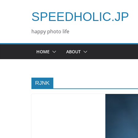
コ
ン
SPEEDHOLIC.JP
テ
ン
happy photo life
ツ
へ
HOME
ABOUT
ス
キ
ッ
プ
RJNK