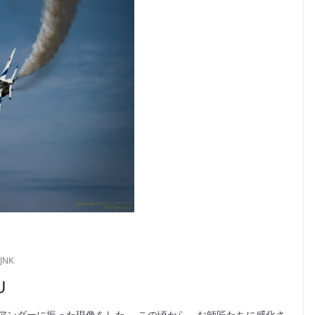
JNK
U