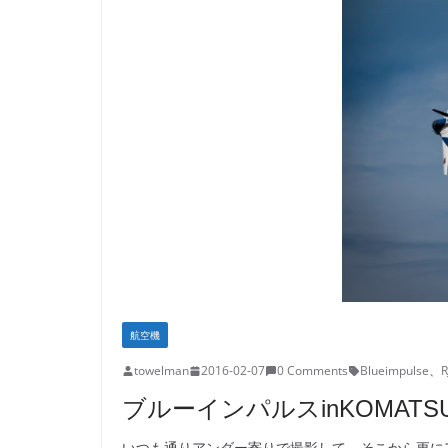
航空機
towelman
2016-02-07
0 Comments
Blueimpulse
、
R
ブルーインパルスinKOMATS