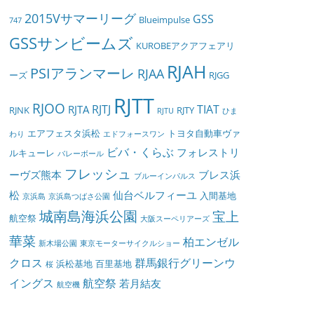
2015Vサマーリーグ
GSS
Blueimpulse
747
GSSサンビームズ
KUROBEアクアフェアリ
RJAH
PSIアランマーレ
RJAA
ーズ
RJGG
RJTT
RJOO
RJTJ
TIAT
RJTA
RJNK
RJTY
RJTU
ひま
エアフェスタ浜松
トヨタ自動車ヴァ
わり
エドフォースワン
ビバ・くらぶ
フォレストリ
ルキューレ
バレーボール
フレッシュ
ーヴズ熊本
ブレス浜
ブルーインパルス
松
仙台ベルフィーユ
入間基地
京浜島
京浜島つばさ公園
城南島海浜公園
宝上
航空祭
大阪スーペリアーズ
華菜
柏エンゼル
新木場公園
東京モーターサイクルショー
クロス
群馬銀行グリーンウ
浜松基地
百里基地
桜
イングス
航空祭
若月結友
航空機