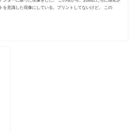
アンダーに振った現像をした。 この頃から、お師匠たちに感化さ
トを意識した現像にしている。プリントしてないけど。 この