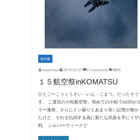
航空機
towelman
2016-02-07
0 Comments
RJNK
１５航空祭inKOMATSU
ひとごーこうくうさい・いん・こまつ。だったそう
す。 二度目の小松航空祭。初めての小松でα100が
ラー連発、さらにドン曇りとあまり良い記憶が無か
たけど、それを払拭する為に新たな武器を手にイザ
戦。 シルバーウィークど